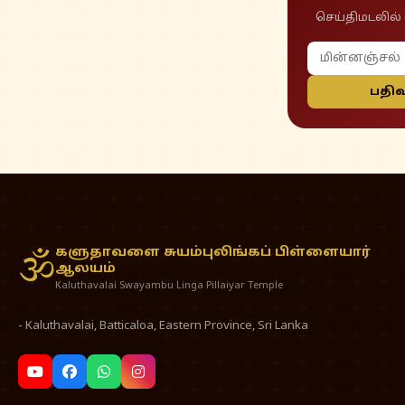
செய்திமடலில் 
பதிவ
களுதாவளை சுயம்புலிங்கப் பிள்ளையார்
🕉
ஆலயம்
Kaluthavalai Swayambu Linga Pillaiyar Temple
- Kaluthavalai, Batticaloa, Eastern Province, Sri Lanka