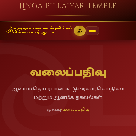
Linga Pillaiyar Temple
🕉
களுதாவளை சுயம்புலிங்கப்
பிள்ளையார் ஆலயம்
வலைப்பதிவு
ஆலயம் தொடர்பான கட்டுரைகள், செய்திகள்
மற்றும் ஆன்மீக தகவல்கள்
முகப்பு
›
வலைப்பதிவு