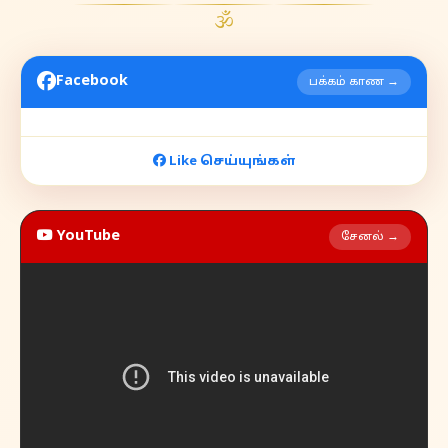
🕉
Facebook
பக்கம் காண →
Like செய்யுங்கள்
YouTube
சேனல் →