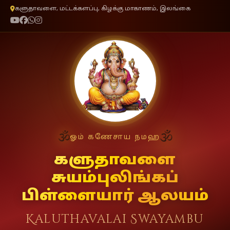
களுதாவளை, மட்டக்களப்பு, கிழக்கு மாகாணம், இலங்கை
🕉
🕉
ஓம் கணேசாய நமஹ
களுதாவளை
சுயம்புலிங்கப்
பிள்ளையார் ஆலயம்
Kaluthavalai Swayambu