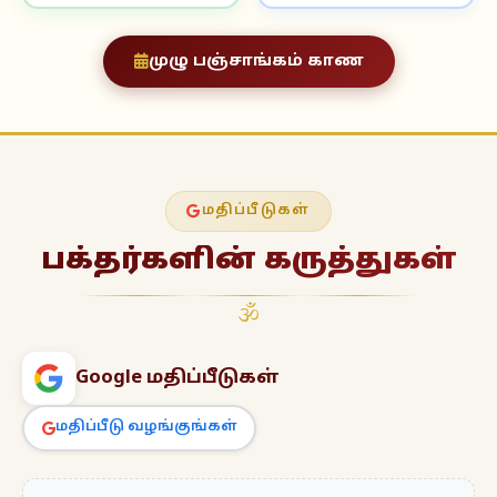
முழு பஞ்சாங்கம் காண
மதிப்பீடுகள்
பக்தர்களின் கருத்துகள்
🕉
Google மதிப்பீடுகள்
மதிப்பீடு வழங்குங்கள்