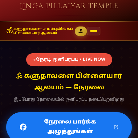
Linga Pillaiyar Temple
🕉
களுதாவளை சுயம்புலிங்கப்
பிள்ளையார் ஆலயம்
நேரடி ஒளிபரப்பு • LIVE NOW
🕉 களுதாவளை பிள்ளையார்
ஆலயம் — நேரலை
இப்போது நேரலையில் ஒளிபரப்பு நடைபெறுகிறது
நேரலை பார்க்க
அழுத்துங்கள்